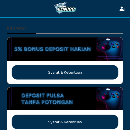
PROMOSI
Syarat & Ketentuan
Syarat & Ketentuan