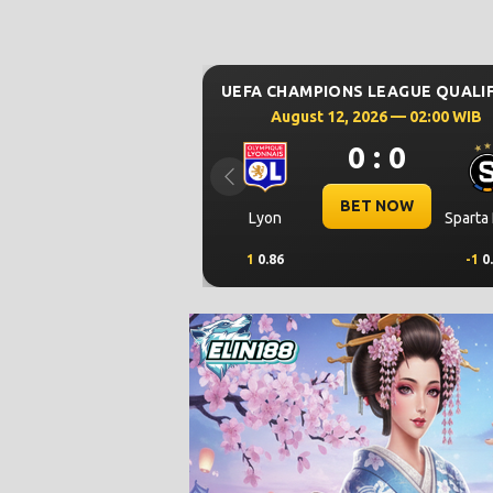
UEFA CHAMPIONS LEAGUE QUALIFIERS
UEFA CHAMPION
August 12, 2026 — 01:15 WIB
August 11,
0 : 0
Previous
BET NOW
B
Slovan
Mjallby
Bodo Glimt
Bratislava
0.5
0.83
-0.5
0.99
0.75
0.82