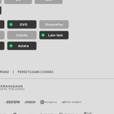
BSI
NEO
OVO
ShopeePay
Sakuku
Lain-lain
Axiata
RIVASI
|
PERSETUJUAN COOKIES