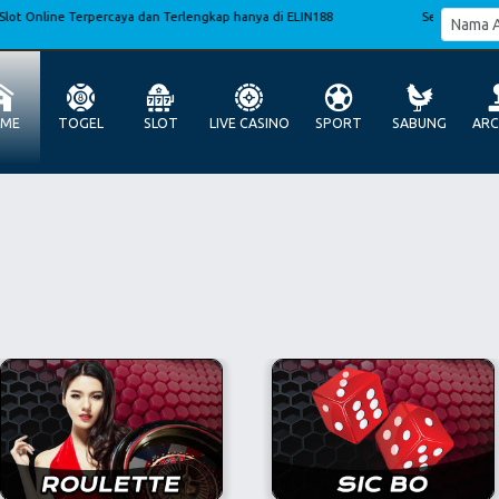
t Online Terpercaya dan Terlengkap hanya di ELIN188
Selamat Datang d
ME
TOGEL
SLOT
LIVE CASINO
SPORT
SABUNG
ARC