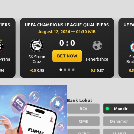
S LEAGUE QUALIFIERS
E-FOOTBALL F24 INTERNATIO
FRIENDLY
 2026 — 22:59 WIB
August 8, 2026 — 05:45 WIB
0 : 0
0 : 1
ET NOW
Union Saint-
Gilloise
BET NOW
e-Finland
Nethe
-0.75
1.00
-0.5
-0.80
0.
Bank Lokal
BCA
Mandiri
CIMB
Danamon