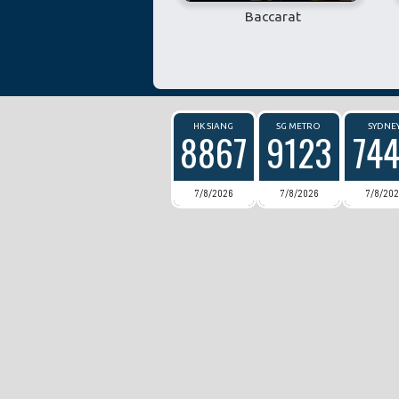
Baccarat
HK SIANG
SG METRO
SYDNE
8867
9123
74
7/8/2026
7/8/2026
7/8/20