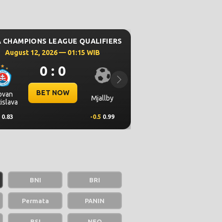
NAL
E-FOOTBALL F24 INTERNATIONAL
FRIENDLY
August 8, 2026 — 05:45 WIB
0 : 3
Next
BET NOW
e-
e-Belgium
e-Poland
rlands
5
0.56
0.00
-0.71
0.00
0.47
BNI
BRI
Permata
PANIN