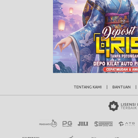
TENTANG KAMI
|
BANTUAN
|